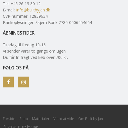
Tel
:
+45 26 13 80 12
E-mail
:
info@builtbyjan.dk
CVR-nummer
:
12839634
Bankoplysninger
:
Skjern Bank 7780-0006454664
ÅBNINGSTIDER
Tirsdag til fredag 10-16
Vi sender varer to gange om ugen
Du får fri fragt ved køb over 700 kr.
FØLG OS PÅ
Forside
Shop
Materialer
Værd at vide
Om Built by Jan
2026 Built by Jan