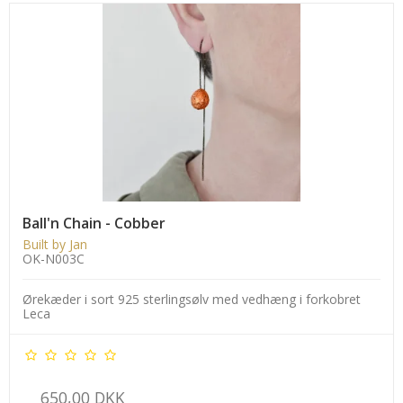
Ball'n Chain - Cobber
Built by Jan
OK-N003C
Ørekæder i sort 925 sterlingsølv med vedhæng i forkobret
Leca
650,00 DKK