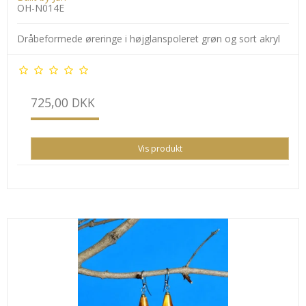
OH-N014E
Dråbeformede øreringe i højglanspoleret grøn og sort akryl
725,00 DKK
Vis produkt