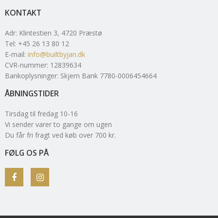
KONTAKT
Adr
:
Klintestien 3
, 4720
Præstø
Tel
:
+45 26 13 80 12
E-mail
:
info@builtbyjan.dk
CVR-nummer
:
12839634
Bankoplysninger
:
Skjern Bank 7780-0006454664
ÅBNINGSTIDER
Tirsdag til fredag 10-16
Vi sender varer to gange om ugen
Du får fri fragt ved køb over 700 kr.
FØLG OS PÅ