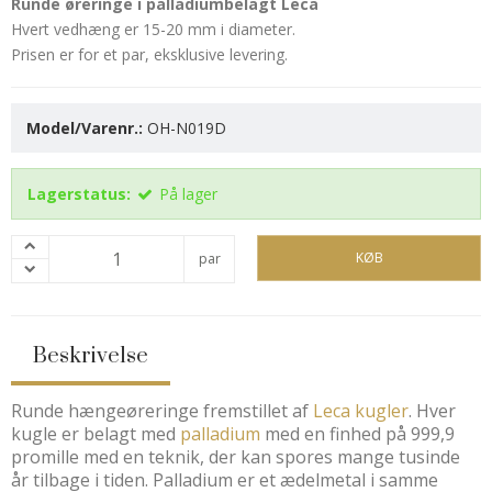
Runde øreringe i palladiumbelagt Leca
Hvert vedhæng er 15-20 mm i diameter.
Prisen er for et par, eksklusive levering.
Model/Varenr.:
OH-N019D
Lagerstatus:
På lager
KØB
par
Beskrivelse
Runde hængeøreringe fremstillet af
Leca kugler
. Hver
kugle er belagt med
palladium
med en finhed på 999,9
promille med en teknik, der kan spores mange tusinde
år tilbage i tiden. Palladium er et ædelmetal i samme